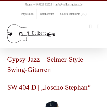
Zum
Phone: +49 9123 82923
|
info@volkert-guitars.de
Inhalt
springen
Impressum
Datenschutz
Cookie-Richtlinie (EU)
Gypsy-Jazz – Selmer-Style –
Swing-Gitarren
SW 404 D | „Joscho Stephan“