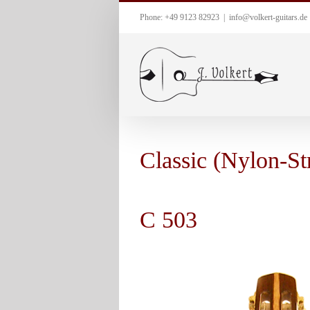
Zum
Phone: +49 9123 82923
|
info@volkert-guitars.de
Inhalt
springen
Classic (Nylon-St
C 503