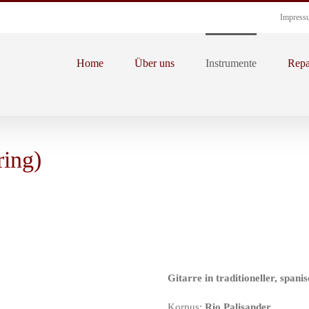
Impress
Home
Über uns
Instrumente
Repa
ring)
Gitarre in traditioneller, spani
Korpus:
Rio Palisander