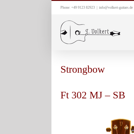
Zum
Phone: +49 9123 82923
|
info@volkert-guitars.de
Inhalt
springen
Strongbow
Ft 302 MJ – SB