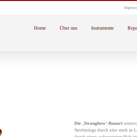
Impress
Home
Über uns
Instrumente
Repa
Die ‚Strongbow‘-Bauart
unters
Steelstrings durch eine stark i
durch einen aufgesetzten Hals i