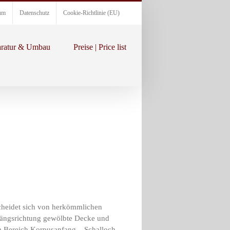
um
Datenschutz
Cookie-Richtlinie (EU)
ratur & Umbau
Preise | Price list
cheidet sich von herkömmlichen
n Längsrichtung gewölbte Decke und
m Bereich Korpusanfang – Schalloch.